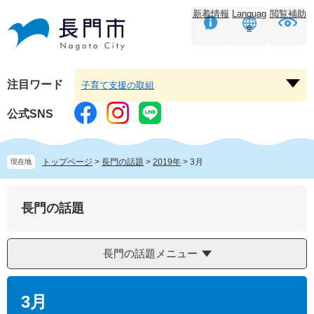
ペ
メ
新着情報
Languag
閲覧補助
ー
ニ
e
ジ
ュ
の
ー
先
を
頭
飛
注目ワード
子育て支援の取組
注
で
ば
目
す。
し
公式SNS
ワ
て
ー
本
ド
文
トップページ
>
長門の話題
>
2019年
>
3月
現在地
を
へ
開
く
長門の話題
長門の話題メニュー
本
文
3月