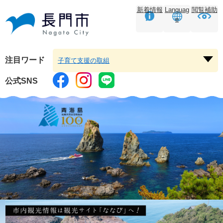
ペ
メ
新着情報
Languag
閲覧補助
ー
ニ
e
ジ
ュ
の
ー
先
を
頭
飛
注目ワード
子育て支援の取組
注
で
ば
目
す。
し
公式SNS
ワ
て
本
ー
本
文
ド
文
を
へ
開
く