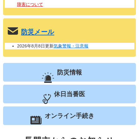
障害について
防災メール
2026年8月8日更新
気象警報・注意報
防災情報
休日当番医
オンライン手続き
検
新
索
着