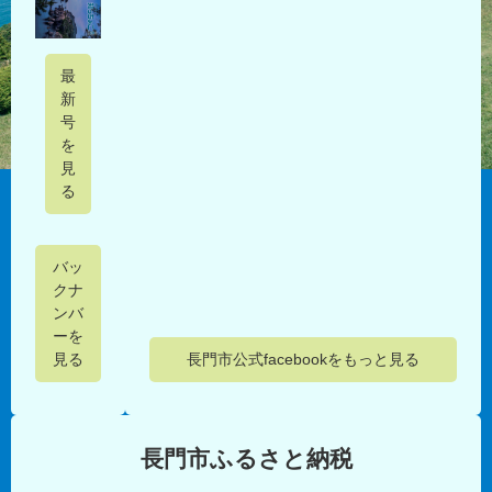
最
新
号
を
見
る
バッ
クナ
ンバ
ーを
長門市公式facebookをもっと見る
見る
長門市ふるさと納税