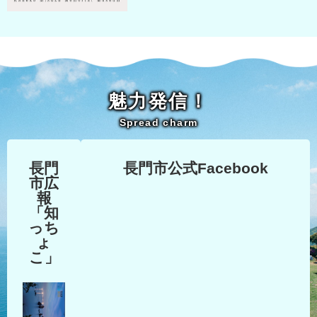
魅力発信！
Spread charm
長門
長門市公式Facebook
市広
報
「知
っち
ょ
こ」