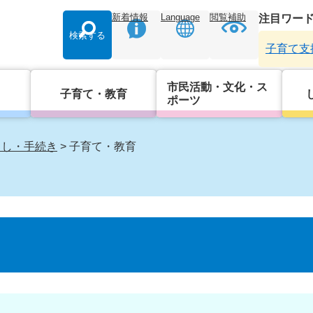
新着情報
Language
閲覧補助
注目ワー
検索する
子育て支
市民活動・文化・ス
子育て・教育
ポーツ
らし・手続き
>
子育て・教育