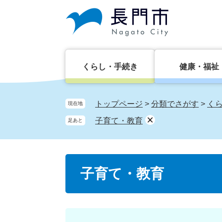
ペ
メ
ー
ニ
ジ
ュ
の
ー
先
を
頭
飛
くらし・手続き
健康・福祉
で
ば
す。
し
て
トップページ
>
分類でさがす
>
く
現在地
本
子育て・教育
足あと
文
へ
本
子育て・教育
文