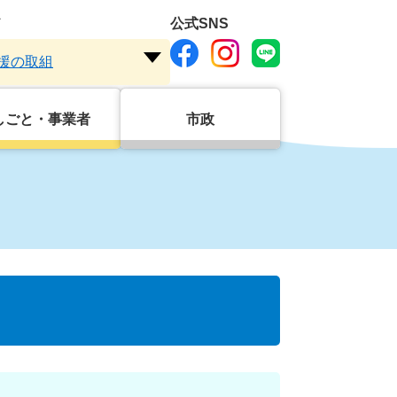
ド
公式SNS
援の取組
注
目
ワ
しごと・事業者
市政
ー
ド
を
開
く