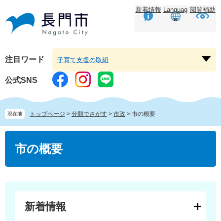
ペ
メ
新着情報
Languag
閲覧補助
ー
ニ
e
ジ
ュ
の
ー
先
を
頭
飛
注目ワード
子育て支援の取組
注
で
ば
目
す。
し
公式SNS
ワ
て
ー
本
ド
文
トップページ
>
分類でさがす
>
市政
>
市の概要
現在地
を
へ
開
本
く
文
市の概要
新着情報