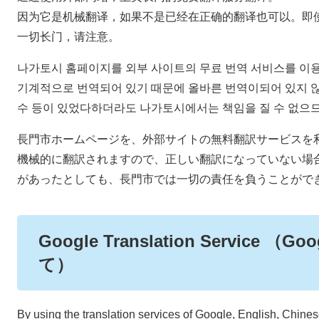
因为它是机械翻译，如果不是已经在正确的翻译也可以。即
一切长门，请注意。
나가토시 홈페이지를 외부 사이트의 무료 번역 서비스를 이
기계적으로 번역되어 있기 때문에 올바른 번역이되어 있지 않
수 등이 있었다하더라도 나가토시에서는 책임을 질 수 없으므
長門市ホームページを、外部サイトの無料翻訳サービスを
機械的に翻訳されますので、正しい翻訳になっていない場
があったとしても、長門市では一切の責任を負うことがで
Google Translation Service
て）
By using the translation services of Google, English, Chine