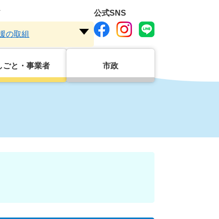
ド
公式SNS
援の取組
注
目
ワ
しごと・事業者
市政
ー
ド
を
開
く