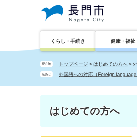
ペ
メ
ー
ニ
ジ
ュ
の
ー
先
を
頭
飛
くらし・手続き
健康・福祉
で
ば
す。
し
て
トップページ
>
はじめての方へ
>
外
現在地
本
外国語への対応（Foreign languag
足あと
文
へ
はじめての方へ