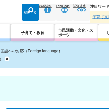
新着情報
Language
閲覧補助
注目ワー
検索する
子育て支
市民活動・文化・ス
子育て・教育
ポーツ
国語への対応（Foreign language）
e）