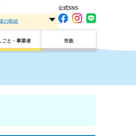
ド
公式SNS
援の取組
注
目
ワ
しごと・事業者
市政
ー
ド
を
開
く