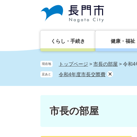
ペ
メ
ー
ニ
ジ
ュ
の
ー
先
を
頭
飛
くらし・手続き
健康・福祉
で
ば
す。
し
て
トップページ
>
市長の部屋
>
令和4
現在地
本
令和4年度市長交際費
足あと
文
へ
市長の部屋