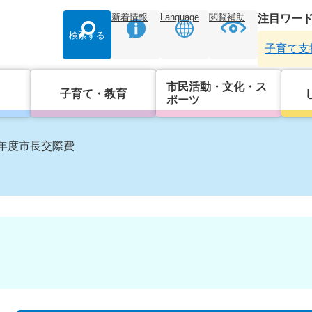
新着情報
Language
閲覧補助
注目ワー
検索する
子育て支
市民活動・文化・ス
子育て・教育
ポーツ
年度市長交際費