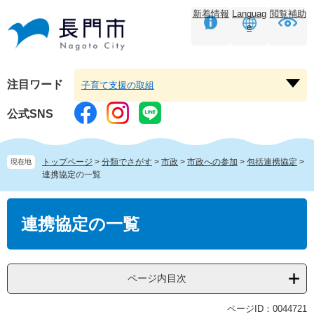
ペ
メ
新着情報
Languag
閲覧補助
ー
ニ
e
ジ
ュ
の
ー
先
を
頭
飛
注目ワード
子育て支援の取組
注
で
ば
目
す。
し
公式SNS
ワ
て
ー
本
ド
文
トップページ
>
分類でさがす
>
市政
>
市政への参加
>
包括連携協定
>
現在地
を
へ
連携協定の一覧
開
く
本
文
連携協定の一覧
ページ内目次
ページID：0044721