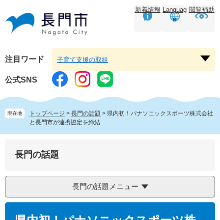
ペ
メ
新着情報
Languag
閲覧補助
ー
ニ
e
ジ
ュ
の
ー
先
を
頭
飛
注目ワード
子育て支援の取組
注
で
ば
目
す。
し
公式SNS
ワ
て
ー
本
ド
文
トップページ
>
長門の話題
>
県内初！パナソニックスポーツ株式会社
現在地
を
へ
と長門市が連携協定を締結
開
く
長門の話題
長門の話題メニュー
本
文