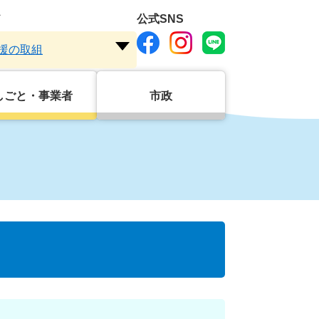
ド
公式SNS
援の取組
注
目
ワ
しごと・事業者
市政
ー
ド
を
開
く