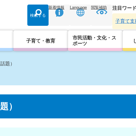
新着情報
Language
閲覧補助
注目ワー
検索する
子育て支
市民活動・文化・ス
子育て・教育
ポーツ
の話題）
題）