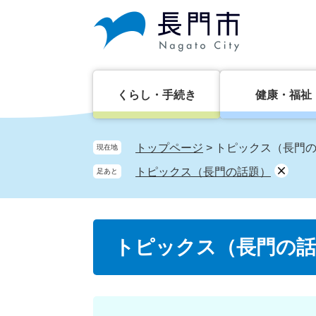
ペ
メ
ー
ニ
ジ
ュ
の
ー
先
を
頭
飛
くらし・手続き
健康・福祉
で
ば
す。
し
て
トップページ
>
トピックス（長門
現在地
本
トピックス（長門の話題）
足あと
文
へ
本
トピックス（長門の話
文