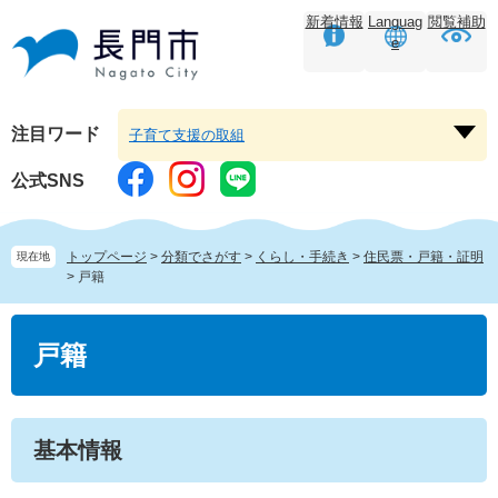
ペ
メ
新着情報
Languag
閲覧補助
ー
ニ
e
ジ
ュ
の
ー
先
を
頭
飛
注目ワード
子育て支援の取組
注
で
ば
目
す。
し
公式SNS
ワ
て
ー
本
ド
文
トップページ
>
分類でさがす
>
くらし・手続き
>
住民票・戸籍・証明
現在地
を
へ
>
戸籍
開
く
本
文
戸籍
基本情報