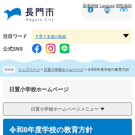
ペ
メ
新着情報
Languag
閲覧補助
ー
ニ
e
ジ
ュ
の
ー
先
を
頭
飛
注目ワード
子育て支援の取組
注
で
ば
目
す。
し
公式SNS
ワ
て
ー
本
ド
文
トップページ
>
日置小学校ホームページ
>
令和8年度学校の教育方針
現在地
を
へ
開
く
日置小学校ホームページ
日置小学校ホームページメニュー
本
文
令和8年度学校の教育方針