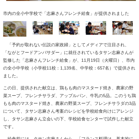
市内の全小中学校で「志麻さんフレンチ給食」が提供されました
「予約が取れない伝説の家政婦」としてメディアで注目され、
「ながとフードアンバサダー」に就任されているタサン志麻さんが
監修した「志麻さんフレンチ給食」が、11月19日（火曜日）、市内
の全小中学校（小学校11校：1,139名、中学校：657名）で提供され
ました。
この日、提供された献立は、鶏もも肉のマスタード焼き、農家の野
菜スープ、フレンチサラダ、アップルパン、牛乳の5品。このうち鶏
もも肉のマスタード焼き、農家の野菜スープ、フレンチサラダの3品
について、タサン志麻さん考案のレシピを学校給食向けにアレンジ
し、タサン志麻さん立会いの下、学校給食センターで試作した献立
です。
給食前には、タサン志麻さんから、「フランス料理は、基本的に