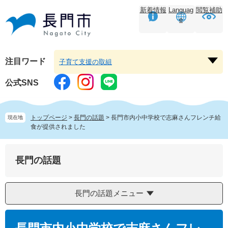
ペ
メ
新着情報
Languag
閲覧補助
ー
ニ
e
ジ
ュ
の
ー
先
を
頭
飛
注目ワード
子育て支援の取組
注
で
ば
目
す。
し
公式SNS
ワ
て
ー
本
ド
文
トップページ
>
長門の話題
>
長門市内小中学校で志麻さんフレンチ給
現在地
を
へ
食が提供されました
開
く
長門の話題
長門の話題メニュー
本
文