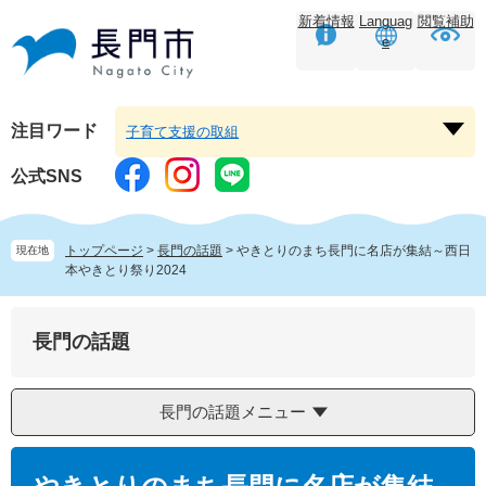
ペ
メ
新着情報
Languag
閲覧補助
ー
ニ
e
ジ
ュ
の
ー
先
を
頭
飛
注目ワード
子育て支援の取組
注
で
ば
目
す。
し
公式SNS
ワ
て
ー
本
ド
文
トップページ
>
長門の話題
>
やきとりのまち長門に名店が集結～西日
現在地
を
へ
本やきとり祭り2024
開
く
長門の話題
長門の話題メニュー
本
文