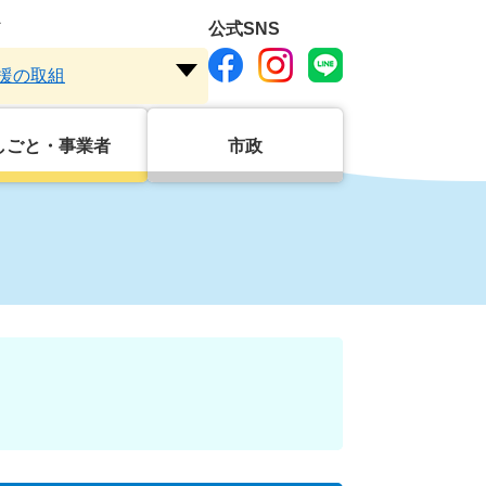
ド
公式SNS
援の取組
注
目
ワ
しごと・事業者
市政
ー
ド
を
～
開
く