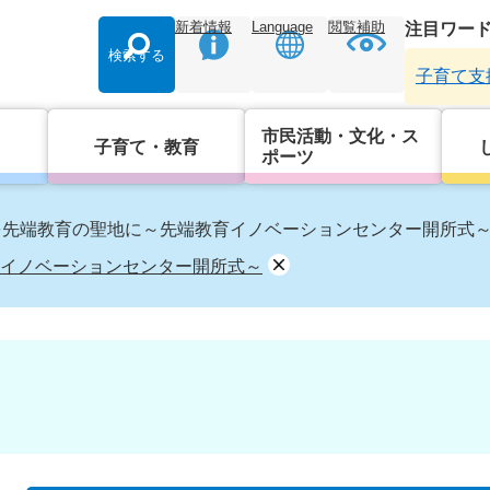
新着情報
Language
閲覧補助
注目ワー
検索する
子育て支
市民活動・文化・ス
子育て・教育
ポーツ
を先端教育の聖地に～先端教育イノベーションセンター開所式
イノベーションセンター開所式～