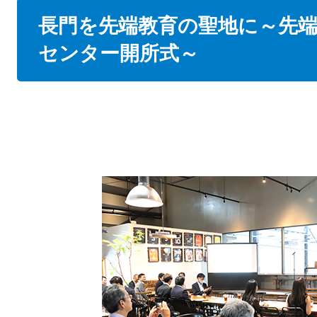
本
長門を先端教育の聖地に～先
文
センター開所式～