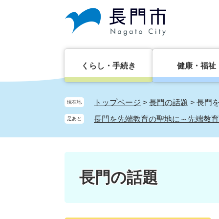
ペ
メ
ー
ニ
ジ
ュ
の
ー
先
を
頭
飛
くらし・手続き
健康・福祉
で
ば
す。
し
て
トップページ
>
長門の話題
>
長門
現在地
本
長門を先端教育の聖地に～先端教育
足あと
文
へ
長門の話題