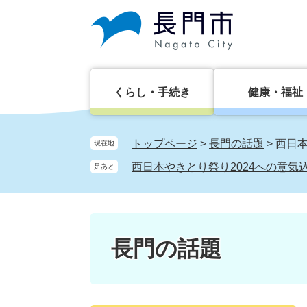
ペ
メ
ー
ニ
ジ
ュ
の
ー
先
を
頭
飛
くらし・手続き
健康・福祉
で
ば
す。
し
て
トップページ
>
長門の話題
>
西日本
現在地
本
西日本やきとり祭り2024への意気
足あと
文
へ
長門の話題