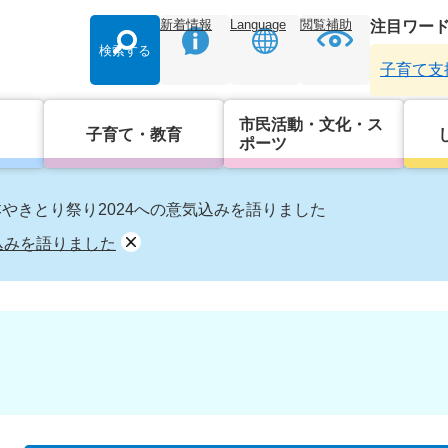
新着情報
Language
閲覧補助
注目ワー
検索する
子育て支
市民活動・文化・ス
子育て・教育
ポーツ
やきとり祭り2024への意気込みを語りました
込みを語りました