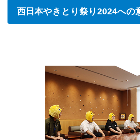
本
西日本やきとり祭り2024へ
文