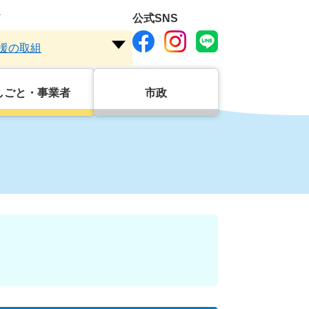
ド
公式SNS
援の取組
注
目
ワ
しごと・事業者
市政
ー
ド
を
開
く