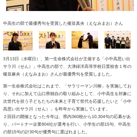
中高生の部で最優秀句を受賞した榎並真央（えなみまお）さん
3月13日（水曜日）、第一生命株式会社が主催する「小中高思い出
サラ川（せん）」中高生の部で、大津緑洋高等学校日置校舎１年の
榎並麻央（えなみまお）さんが最優秀句を受賞しました。
第一生命株式会社はこれまで、「サラリーマン川柳」を実施してお
り、それに加えて山口県独自の取り組みとして、小中高生を対象に
次世代を担う子どもたちの未来と子育て世代を応援したいと「小中
高思い出サラ川（せん）」を昨年から実施しています。
２回目の開催となった今年は、県内360校から10,304句の応募があ
り、パートナー企業804社が選考を行い、小学生の部15句、中高生
の部15句の計30句が優秀句に選ばれました。