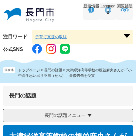
ペ
メ
新着情報
Languag
閲覧補助
ー
ニ
e
ジ
ュ
の
ー
先
を
頭
飛
注目ワード
子育て支援の取組
注
で
ば
目
す。
し
公式SNS
ワ
て
ー
本
ド
文
トップページ
>
長門の話題
>
大津緑洋高等学校の榎並麻央さんが「小
現在地
を
へ
中高生思い出サラ川（せん）」最優秀句を受賞
開
く
長門の話題
長門の話題メニュー
本
文