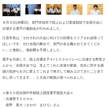
８月９日(木曜日)、長門市役所で陸上および柔道競技で全国大会に
出場する選手の激励会が行われました。
江原市長は「それぞれの大会に向けての目標をクリアされ頑張って
ほしいです。ぜひ全国の舞台で、長門の名を轟かせてきてくださ
い」と激励し、激励費を手渡しました。
選手を代表して、陸上共通女子４×１００ｍリレーに出場する野尻さ
んから「全国大会では、支えてくれた友達や家族、先生に対する感
謝の気持ちを力に変えてこれまで努力して積み上げてきたこと全て
出し切ってきます。」と大会の抱負が述べられました。
≪第５０回全国中学校陸上競技選手競技大会≫
・共通男子２００ｍ
​坂野 真大（さかの まひろ）さん