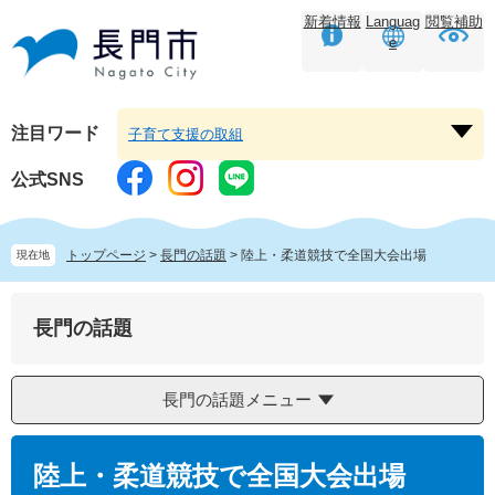
ペ
メ
新着情報
Languag
閲覧補助
ー
ニ
e
ジ
ュ
の
ー
先
を
頭
飛
注目ワード
子育て支援の取組
注
で
ば
目
す。
し
公式SNS
ワ
て
ー
本
ド
文
トップページ
>
長門の話題
>
陸上・柔道競技で全国大会出場
現在地
を
へ
開
く
長門の話題
長門の話題メニュー
本
文
陸上・柔道競技で全国大会出場