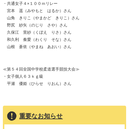
・共通女子４×１００ｍリレー
宮本 遥（みやもと はるか）さん
山角 きりこ（やまかど きりこ）さん
野尻 紗矢（のじり さや）さん
久保江 里紗（くぼえ りさ）さん
和久利 奏愛（わくり そな）さん
山根 蒼依（やまね あおい）さん
≪第５４回全国中学校柔道選手競技大会≫
・女子個人６３ｋｇ級
平瀬 優姫（ひらせ りおん）さん
重要なお知らせ