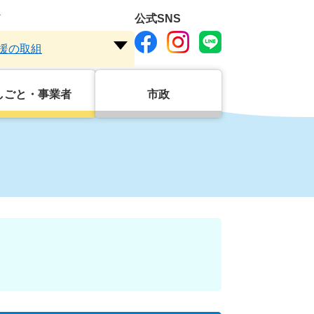
ド
公式SNS
援の取組
注
目
ワ
しごと・事業者
市政
ー
ド
を
～
開
く