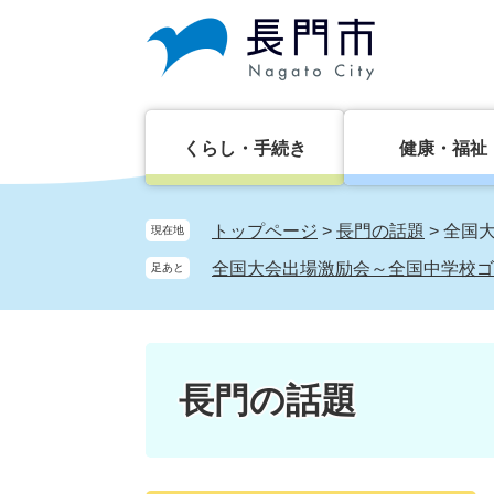
ペ
メ
ー
ニ
ジ
ュ
の
ー
先
を
頭
飛
くらし・手続き
健康・福祉
で
ば
す。
し
て
トップページ
>
長門の話題
>
全国
現在地
本
全国大会出場激励会～全国中学校ゴ
足あと
文
へ
長門の話題