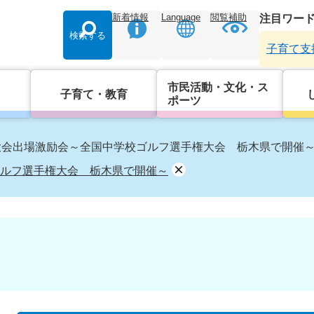
新着情報
Language
閲覧補助
注目ワー
検索する
子育て支
市民活動・文化・ス
子育て・教育
ポーツ
大会出場激励会～全国中学校ゴルフ選手権大会 栃木県で開催
ルフ選手権大会 栃木県で開催～