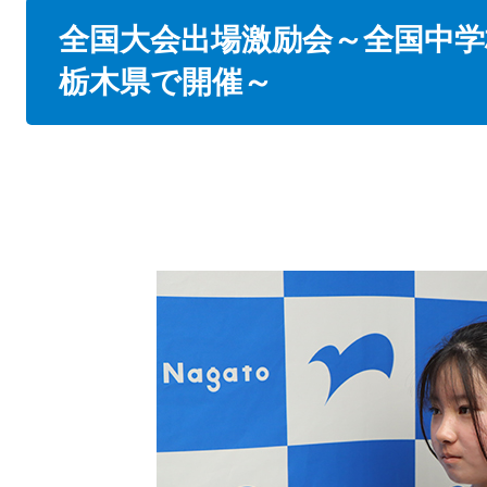
本
全国大会出場激励会～全国中
文
栃木県で開催～