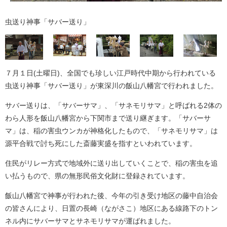
虫送り神事「サバー送り」
７月１日(土曜日)、全国でも珍しい江戸時代中期から行われている
虫送り神事「サバー送り」が東深川の飯山八幡宮で行われました。
サバー送りは、「サバーサマ」、「サネモリサマ」と呼ばれる2体の
わら人形を飯山八幡宮から下関市まで送り継ぎます。「サバーサ
マ」は、稲の害虫ウンカが神格化したもので、「サネモリサマ」は
源平合戦で討ち死にした斎藤実盛を指すといわれています。
住民がリレー方式で地域外に送り出していくことで、稲の害虫を追
い払うもので、県の無形民俗文化財に登録されています。
飯山八幡宮で神事が行われた後、今年の引き受け地区の藤中自治会
の皆さんにより、日置の長崎（ながさこ）地区にある線路下のトン
ネル内にサバーサマとサネモリサマが運ばれました。