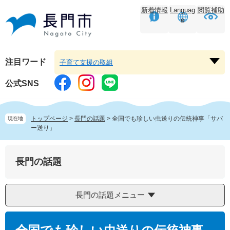
ペ
メ
新着情報
Languag
閲覧補助
ー
ニ
e
ジ
ュ
の
ー
先
を
頭
飛
注目ワード
子育て支援の取組
注
で
ば
目
す。
し
公式SNS
ワ
て
ー
本
ド
文
トップページ
>
長門の話題
>
全国でも珍しい虫送りの伝統神事「サバ
現在地
を
へ
ー送り」
開
く
長門の話題
長門の話題メニュー
本
文