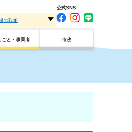
ド
公式SNS
援の取組
注
目
ワ
しごと・事業者
市政
ー
ド
を
開
く