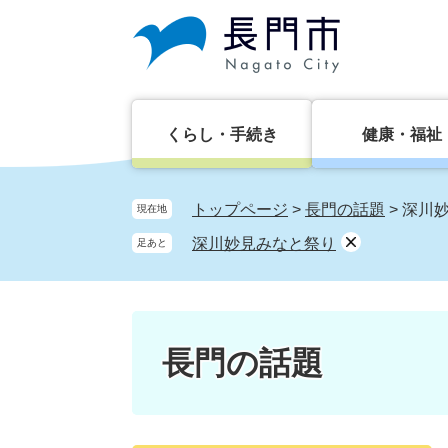
ペ
メ
ー
ニ
ジ
ュ
の
ー
先
を
頭
飛
くらし・手続き
健康・福祉
で
ば
す。
し
て
トップページ
>
長門の話題
>
深川
現在地
本
深川妙見みなと祭り
足あと
文
へ
長門の話題