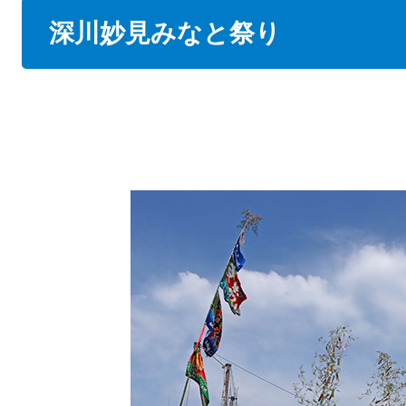
本
深川妙見みなと祭り
文