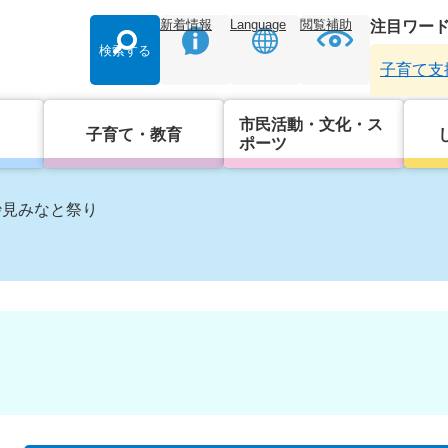
新着情報
Language
閲覧補助
注目ワー
検索する
子育て支
市民活動・文化・ス
子育て・教育
ポーツ
妙見みなと祭り