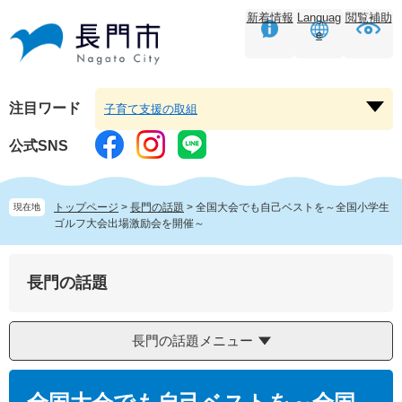
ペ
メ
新着情報
Languag
閲覧補助
ー
ニ
e
ジ
ュ
の
ー
先
を
頭
飛
注目ワード
子育て支援の取組
注
で
ば
目
す。
し
公式SNS
ワ
て
ー
本
ド
文
トップページ
>
長門の話題
>
全国大会でも自己ベストを～全国小学生
現在地
を
へ
ゴルフ大会出場激励会を開催～
開
く
長門の話題
長門の話題メニュー
本
文