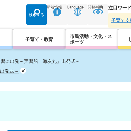
新着情報
Language
閲覧補助
注目ワー
検索する
子育て支
市民活動・文化・ス
子育て・教育
ポーツ
実習に出発～実習船「海友丸」出発式～
出発式～