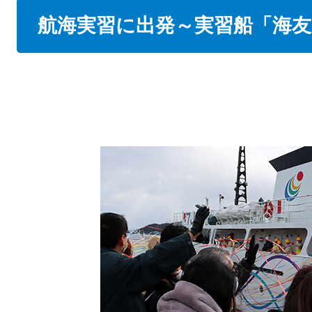
本
航海実習に出発～実習船「海友
文