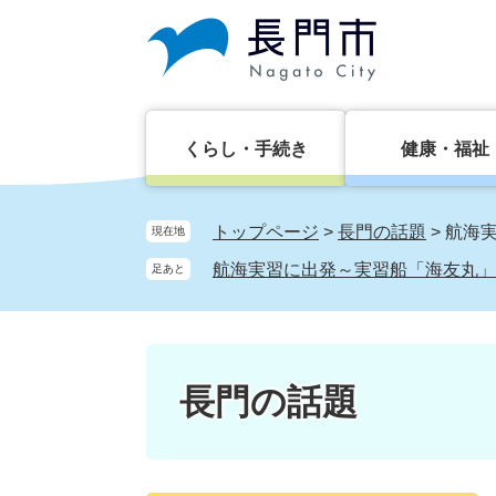
ペ
メ
ー
ニ
ジ
ュ
の
ー
先
を
頭
飛
くらし・手続き
健康・福祉
で
ば
す。
し
て
トップページ
>
長門の話題
>
航海
現在地
本
航海実習に出発～実習船「海友丸」
足あと
文
へ
長門の話題