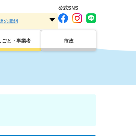
ド
公式SNS
援の取組
注
目
ワ
しごと・事業者
市政
ー
ド
を
開
く