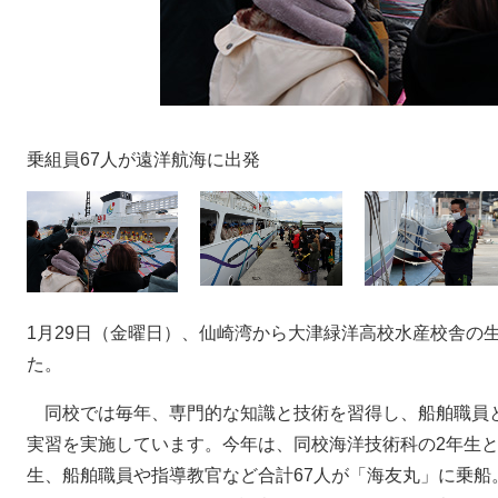
乗組員67人が遠洋航海に出発
1月29日（金曜日）、仙崎湾から大津緑洋高校水産校舎の
た。
同校では毎年、専門的な知識と技術を習得し、船舶職員
実習を実施しています。今年は、同校海洋技術科の2年生と
生、船舶職員や指導教官など合計67人が「海友丸」に乗船