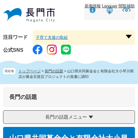
ペ
メ
新着情報
Languag
閲覧補助
ー
ニ
e
ジ
ュ
の
ー
先
を
頭
飛
注目ワード
子育て支援の取組
注
で
ば
目
す。
し
公式SNS
ワ
て
ー
本
ド
文
トップページ
>
長門の話題
>
山口県共同募金会と有限会社大小早川商
現在地
を
へ
店が募金百貨店プロジェクトの覚書に調印
開
く
長門の話題
長門の話題メニュー
本
文