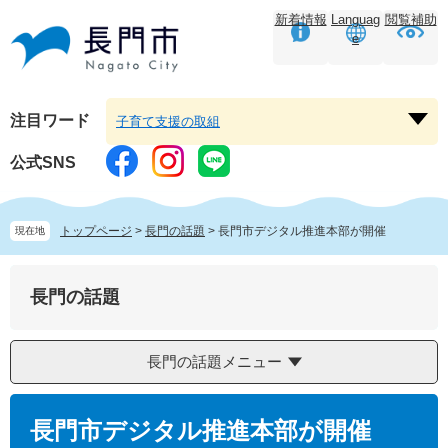
ペ
メ
新着情報
Languag
閲覧補助
ー
ニ
e
ジ
ュ
の
ー
先
を
頭
飛
注目ワード
子育て支援の取組
注
で
ば
目
す。
し
公式SNS
ワ
て
ー
本
ド
文
トップページ
>
長門の話題
>
長門市デジタル推進本部が開催
現在地
を
へ
開
く
長門の話題
長門の話題メニュー
本
文
長門市デジタル推進本部が開催