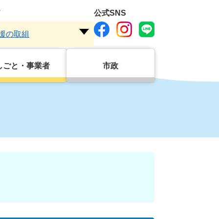
ド
公式SNS
援の取組
注
目
ワ
しごと・事業者
市政
ー
ド
を
開
く