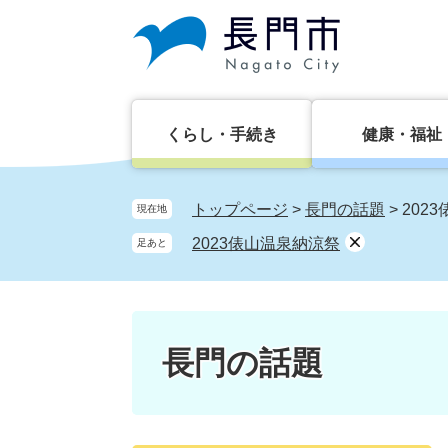
ペ
メ
ー
ニ
ジ
ュ
の
ー
先
を
頭
飛
くらし・手続き
健康・福祉
で
ば
す。
し
て
トップページ
>
長門の話題
>
202
現在地
本
2023俵山温泉納涼祭
足あと
文
へ
長門の話題