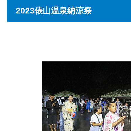
本
2023俵山温泉納涼祭
文