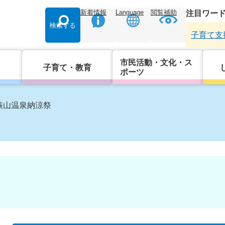
新着情報
Language
閲覧補助
注目ワー
検索する
子育て支
市民活動・文化・ス
子育て・教育
ポーツ
3俵山温泉納涼祭