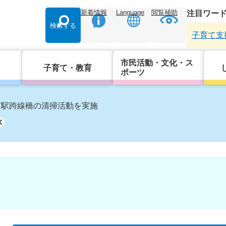
新着情報
Language
閲覧補助
注目ワー
検索する
子育て支
市民活動・文化・ス
子育て・教育
ポーツ
市駅跨線橋の清掃活動を実施