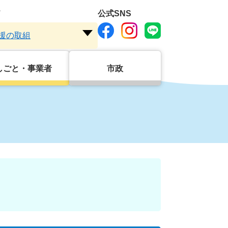
ド
公式SNS
援の取組
注
目
ワ
しごと・事業者
市政
ー
ド
を
開
く