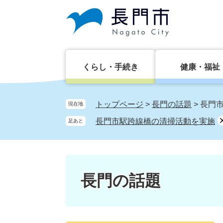
ペ
メ
ー
ニ
ジ
ュ
の
ー
先
を
頭
飛
くらし・手続き
健康・福祉
で
ば
す。
し
て
トップページ
>
長門の話題
>
長門
現在地
本
長門市駅跨線橋の清掃活動を実施
足あと
文
へ
長門の話題