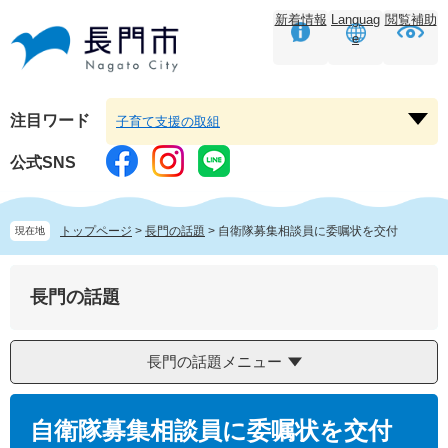
ペ
メ
新着情報
Languag
閲覧補助
ー
ニ
e
ジ
ュ
の
ー
先
を
頭
飛
注目ワード
子育て支援の取組
注
で
ば
目
す。
し
公式SNS
ワ
て
ー
本
ド
文
トップページ
>
長門の話題
>
自衛隊募集相談員に委嘱状を交付
現在地
を
へ
開
く
長門の話題
長門の話題メニュー
本
文
自衛隊募集相談員に委嘱状を交付