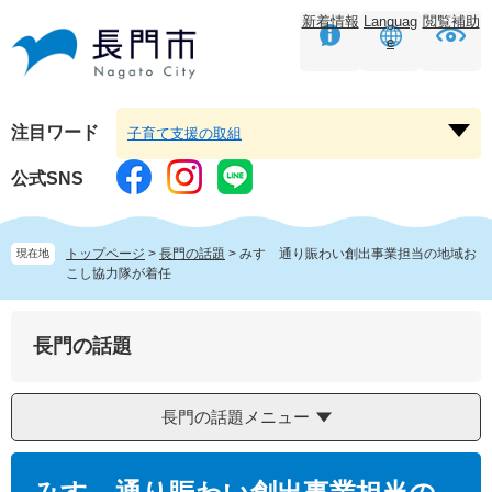
ペ
メ
新着情報
Languag
閲覧補助
ー
ニ
e
ジ
ュ
の
ー
先
を
頭
飛
注目ワード
子育て支援の取組
注
で
ば
目
す。
し
公式SNS
ワ
て
ー
本
ド
文
トップページ
>
長門の話題
>
みすゞ通り賑わい創出事業担当の地域お
現在地
を
へ
こし協力隊が着任
開
く
長門の話題
長門の話題メニュー
本
文