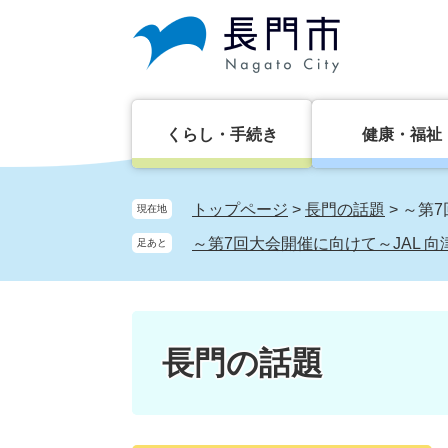
ペ
メ
ー
ニ
ジ
ュ
の
ー
先
を
頭
飛
くらし・手続き
健康・福祉
で
ば
す。
し
て
トップページ
>
長門の話題
>
～第7
現在地
本
～第7回大会開催に向けて～JAL 
足あと
文
へ
長門の話題