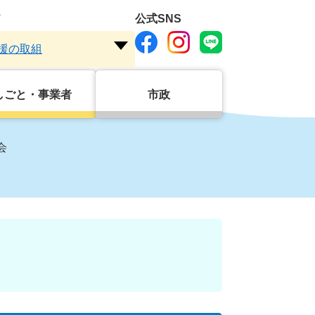
ド
公式SNS
援の取組
注
目
ワ
しごと・事業者
市政
ー
ド
を
会
開
く