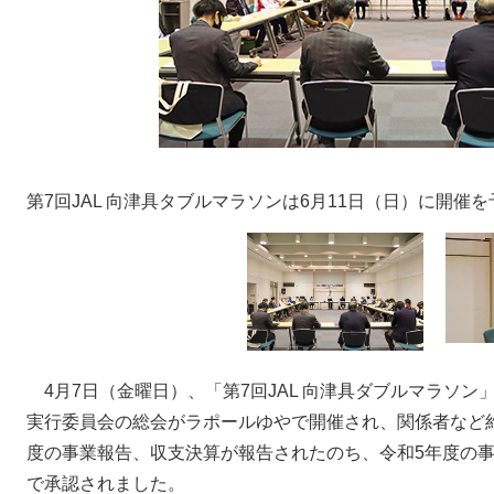
第7回JAL 向津具タブルマラソンは6月11日（日）に開催を
4月7日（金曜日）、「第7回JAL 向津具ダブルマラソン」
実行委員会の総会がラポールゆやで開催され、関係者など約
度の事業報告、収支決算が報告されたのち、令和5年度の
で承認されました。