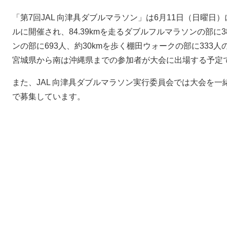
「第7回JAL 向津具ダブルマラソン」は6月11日（日曜
ルに開催され、84.39kmを走るダブルフルマラソンの部に38
ンの部に693人、約30kmを歩く棚田ウォークの部に333人
宮城県から南は沖縄県までの参加者が大会に出場する予定
また、JAL 向津具ダブルマラソン実行委員会では大会を一
で募集しています。