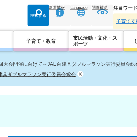
新着情報
Language
閲覧補助
注目ワー
検索する
子育て支
市民活動・文化・ス
子育て・教育
ポーツ
回大会開催に向けて～JAL 向津具ダブルマラソン実行委員会総
向津具ダブルマラソン実行委員会総会