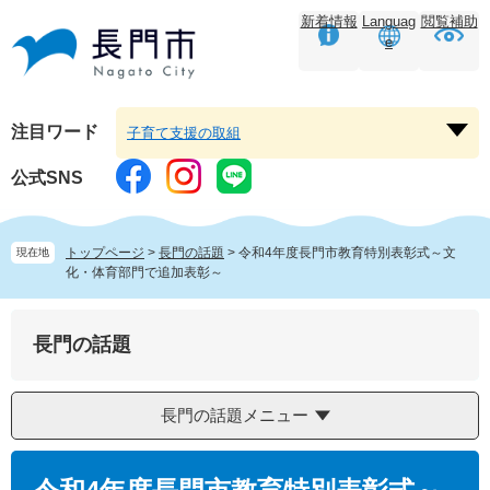
ペ
メ
新着情報
Languag
閲覧補助
ー
ニ
e
ジ
ュ
の
ー
先
を
頭
飛
注目ワード
子育て支援の取組
注
で
ば
目
す。
し
公式SNS
ワ
て
ー
本
ド
文
トップページ
>
長門の話題
>
令和4年度長門市教育特別表彰式～文
現在地
を
へ
化・体育部門で追加表彰～
開
く
長門の話題
長門の話題メニュー
本
文