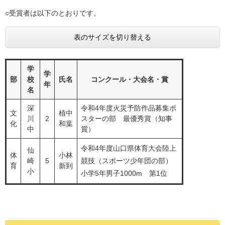
○受賞者は以下のとおりです。
表のサイズを切り替える
学
学
部
校
氏名
コンクール・大会名・賞
年
名
深
令和4年度火災予防作品募集ポ
文
植中
川
2
スターの部 最優秀賞（知事
化
和葉
中
賞）
令和4年度山口県体育大会陸上
仙
体
小林
崎
5
競技（スポーツ少年団の部）
育
新到
小
小学5年男子1000m 第1位