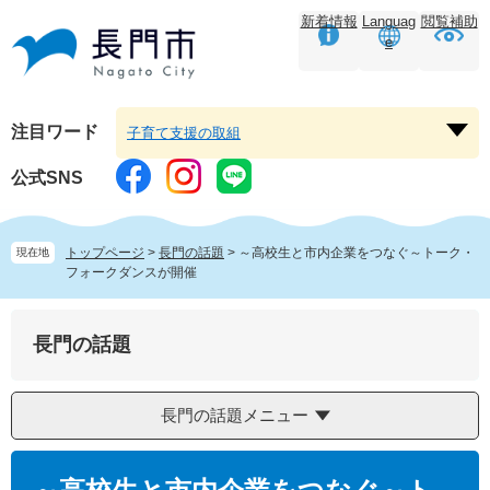
ペ
メ
新着情報
Languag
閲覧補助
ー
ニ
e
ジ
ュ
の
ー
先
を
頭
飛
注目ワード
子育て支援の取組
注
で
ば
目
す。
し
公式SNS
ワ
て
ー
本
ド
文
トップページ
>
長門の話題
>
～高校生と市内企業をつなぐ～トーク・
現在地
を
へ
フォークダンスが開催
開
く
長門の話題
長門の話題メニュー
本
文