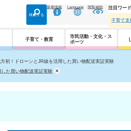
新着情報
Language
閲覧補助
注目ワー
検索する
子育て支
市民活動・文化・ス
子育て・教育
ポーツ
地方初！ドローンとJR線を活用した買い物配送実証実験
用した買い物配送実証実験