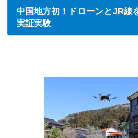
本
中国地方初！ドローンとJR線
文
実証実験