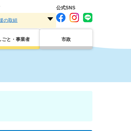
ド
公式SNS
援の取組
注
目
ワ
しごと・事業者
市政
ー
ド
を
開
く