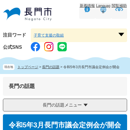
ペ
メ
新着情報
Languag
閲覧補助
ー
ニ
e
ジ
ュ
の
ー
先
を
頭
飛
注目ワード
子育て支援の取組
注
で
ば
目
す。
し
公式SNS
ワ
て
ー
本
ド
文
トップページ
>
長門の話題
>
令和5年3月長門市議会定例会が開会
現在地
を
へ
開
く
長門の話題
長門の話題メニュー
本
文
令和5年3月長門市議会定例会が開会