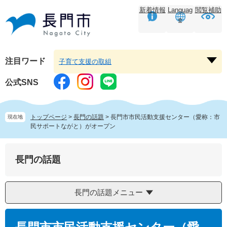
ペ
メ
新着情報
Languag
閲覧補助
ー
ニ
e
ジ
ュ
の
ー
先
を
頭
飛
注目ワード
子育て支援の取組
注
で
ば
目
す。
し
公式SNS
ワ
て
ー
本
ド
文
トップページ
>
長門の話題
>
長門市市民活動支援センター（愛称：市
現在地
を
へ
民サポートながと）がオープン
開
く
長門の話題
長門の話題メニュー
本
文