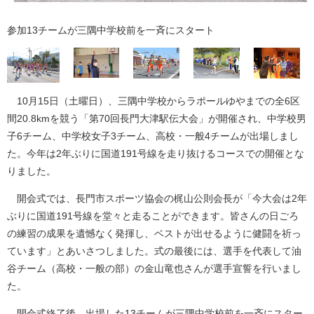
参加13チームが三隅中学校前を一斉にスタート
10月15日（土曜日）、三隅中学校からラポールゆやまでの全6区
間20.8kmを競う「第70回長門大津駅伝大会」が開催され、中学校男
子6チーム、中学校女子3チーム、高校・一般4チームが出場しまし
た。今年は2年ぶりに国道191号線を走り抜けるコースでの開催とな
りました。
開会式では、長門市スポーツ協会の梶山公則会長が「今大会は2年
ぶりに国道191号線を堂々と走ることができます。皆さんの日ごろ
の練習の成果を遺憾なく発揮し、ベストが出せるように健闘を祈っ
ています」とあいさつしました。式の最後には、選手を代表して油
谷チーム（高校・一般の部）の金山竜也さんが選手宣誓を行いまし
た。
開会式終了後、出場した13チームが三隅中学校前を一斉にスター