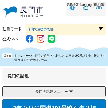
ペ
メ
新着情報
Languag
閲覧補助
ー
ニ
e
ジ
ュ
の
ー
先
を
頭
飛
注目ワード
子育て支援の取組
注
で
ば
目
す。
し
公式SNS
ワ
て
ー
本
ド
文
トップページ
>
長門の話題
>
～2年ぶりに国道191号線を走り抜ける～
現在地
を
へ
第70回長門大津駅伝大会
開
く
長門の話題
長門の話題メニュー
本
文