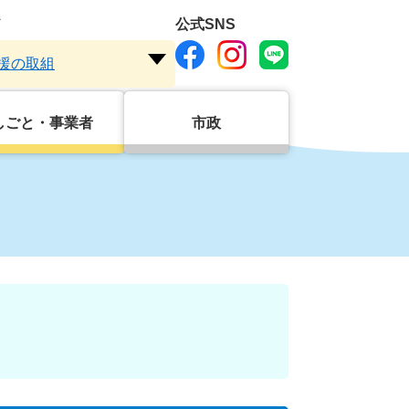
ド
公式SNS
援の取組
注
目
ワ
しごと・事業者
市政
ー
ド
を
開
く