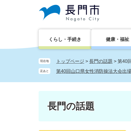
ペ
メ
ー
ニ
ジ
ュ
の
ー
先
を
頭
飛
くらし・手続き
健康・福祉
で
ば
す。
し
て
トップページ
>
長門の話題
>
第4
現在地
本
第40回山口県女性消防操法大会出
足あと
文
へ
長門の話題