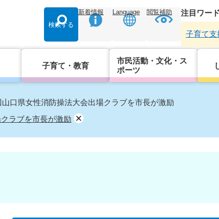
新着情報
Language
閲覧補助
注目ワー
検索する
子育て支
市民活動・文化・ス
子育て・教育
ポーツ
0回山口県女性消防操法大会出場クラブを市長が激励
場クラブを市長が激励