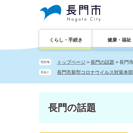
ペ
メ
ー
ニ
ジ
ュ
の
ー
先
を
頭
飛
くらし・手続き
健康・福祉
で
ば
す。
し
て
トップページ
>
長門の話題
>
長門
現在地
本
長門市新型コロナウイルス対策本部
足あと
文
へ
長門の話題