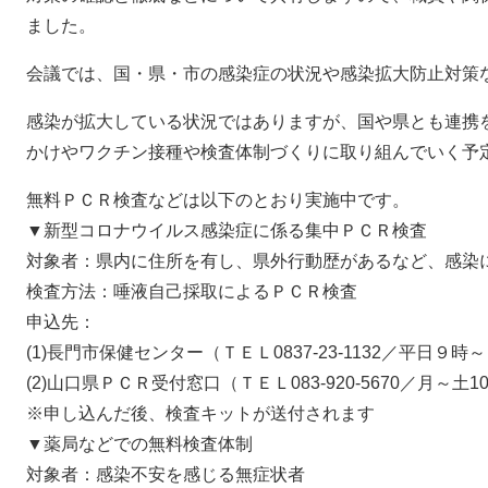
ました。
会議では、国・県・市の感染症の状況や感染拡大防止対策
感染が拡大している状況ではありますが、国や県とも連携
かけやワクチン接種や検査体制づくりに取り組んでいく予
無料ＰＣＲ検査などは以下のとおり実施中です。
▼新型コロナウイルス感染症に係る集中ＰＣＲ検査
対象者：県内に住所を有し、県外行動歴があるなど、感染
検査方法：唾液自己採取によるＰＣＲ検査
申込先：
(1)長門市保健センター（ＴＥＬ0837-23-1132／平日９時
(2)山口県ＰＣＲ受付窓口（ＴＥＬ083-920-5670／月～土
※申し込んだ後、検査キットが送付されます
▼薬局などでの無料検査体制
対象者：感染不安を感じる無症状者