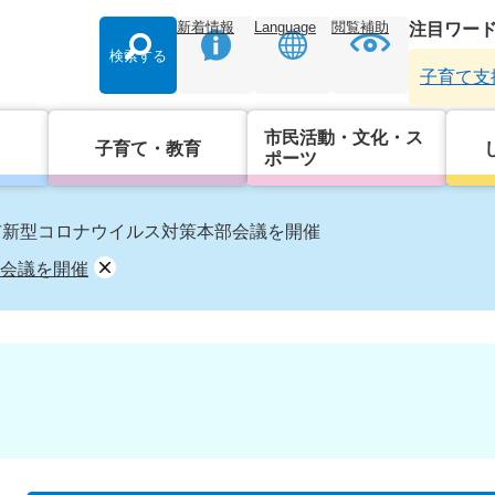
新着情報
Language
閲覧補助
注目ワー
検索する
子育て支
市民活動・文化・ス
子育て・教育
ポーツ
市新型コロナウイルス対策本部会議を開催
会議を開催