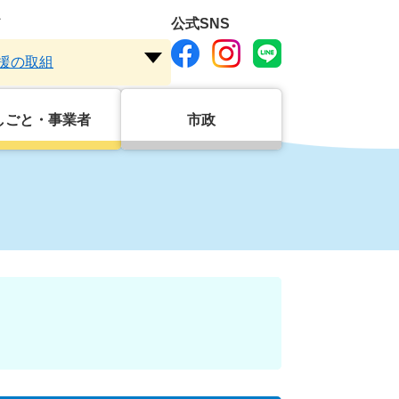
ド
公式SNS
援の取組
注
目
ワ
しごと・事業者
市政
ー
ド
を
開
く