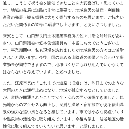
通し、こうして祝う会を開催できたことを大変喜ばしく思っていま
す。地域の発展に道路は非常に重要で、地域住民の健康・利便性・
産業の発展・観光振興に大きく寄与するものを思います。ご協力い
ただいた関係者の皆様に感謝申し上げます」とあいさつしました。
来賓として、山口県長門土木建築事務所の佐々井浩之所所長があい
さつ。山口県議会の笠本俊也議員も「本当におめでとうございま
す。事業期間中、私も現場を訪れましたが地域住民の方々はご苦労
されたと思います。今後、国の進める山陰道の整備とも合わせて事
業効果が期待できますので、地域づくりにも取り組んでいかなくて
はならないと考えています」と述べました。
また、江原市長は「これまでの道路（旧道）は、昨日までのような
大雨のときは通行止めになり、地域が孤立するなどしていました
が、道路が開通されたことで安全・安心の面が確保できました。観
光地からのアクセスも向上し、良質な温泉・宿泊旅館がある俵山温
泉の強力な追い風となると感じています。市では小さな拠点づくり
や温泉街の活性化に取り組んでいます。今後も俵山・油谷地区の活
性化に取り組んでまいりたいと思います」と話しました。