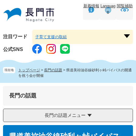
ペ
メ
新着情報
Languag
閲覧補助
ー
ニ
e
ジ
ュ
の
ー
先
を
頭
飛
注目ワード
子育て支援の取組
注
で
ば
目
す。
し
公式SNS
ワ
て
ー
本
ド
文
トップページ
>
長門の話題
>
県道美祢油谷線砂利ヶ峠バイパスの開通
現在地
を
へ
を祝う会が開催
開
く
長門の話題
長門の話題メニュー
本
文