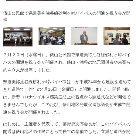
俵山公民館で県道美祢油谷線砂利ヶ峠バイパスの開通を祝う会が開
催
７月２０日（水曜日）、俵山公民館で県道美祢油谷線砂利ヶ峠バイ
パスの開通を祝う会が開催され、俵山・油谷の地元関係者や来賓ら
約４０人が出席しました。
県道美祢油谷線砂利ヶ峠バイパスは、が平成24年から建設を進めて
きた道路で、昨年の4月16日（金曜日）に開通しました。開通当時
は、新型コロナウイルス感染症防止の観点から開通式などが開催で
きませんでしたが、このたび、俵山地区発展促進協議会が主催で開
通を祝う会が開催されました。
はじめに、主催者を代表して、藤野忠次郎会長が「このバイパスの
開通は俵山地区の住民にとって長年の念願でした。立派な道路が開