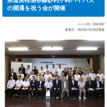
県道美祢油谷線砂利ヶ峠バイパス
の開通を祝う会が開催
ページID：0041397
更新日：2022年7月20日更新