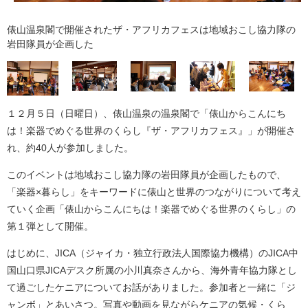
俵山温泉閣で開催されたザ・アフリカフェスは地域おこし協力隊の
岩田隊員が企画した
１２月５日（日曜日）、俵山温泉の温泉閣で「俵山からこんにち
は！楽器でめぐる世界のくらし『ザ・アフリカフェス』」が開催さ
れ、約40人が参加しました。
このイベントは地域おこし協力隊の岩田隊員が企画したもので、
「楽器×暮らし」をキーワードに俵山と世界のつながりについて考え
ていく企画「俵山からこんにちは！楽器でめぐる世界のくらし」の
第１弾として開催。
はじめに、JICA（ジャイカ・独立行政法人国際協力機構）のJICA中
国山口県JICAデスク所属の小川真奈さんから、海外青年協力隊とし
て過ごしたケニアについてお話がありました。参加者と一緒に「ジ
ャンボ」とあいさつ。写真や動画を見ながらケニアの気候・くら