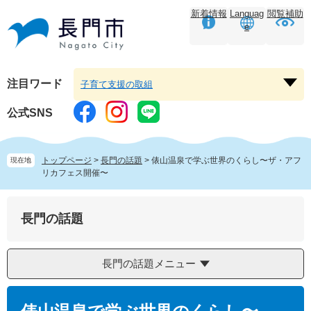
ペ
メ
新着情報
Languag
閲覧補助
ー
ニ
e
ジ
ュ
の
ー
先
を
頭
飛
注目ワード
子育て支援の取組
注
で
ば
目
す。
し
公式SNS
ワ
て
ー
本
ド
文
トップページ
>
長門の話題
>
俵山温泉で学ぶ世界のくらし〜ザ・アフ
現在地
を
へ
リカフェス開催〜
開
く
長門の話題
長門の話題メニュー
本
文