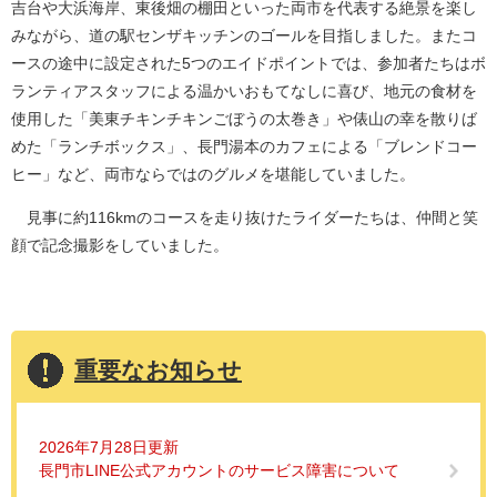
吉台や大浜海岸、東後畑の棚田といった両市を代表する絶景を楽し
みながら、道の駅センザキッチンのゴールを目指しました。またコ
ースの途中に設定された5つのエイドポイントでは、参加者たちはボ
ランティアスタッフによる温かいおもてなしに喜び、地元の食材を
使用した「美東チキンチキンごぼうの太巻き」や俵山の幸を散りば
めた「ランチボックス」、長門湯本のカフェによる「ブレンドコー
ヒー」など、両市ならではのグルメを堪能していました。
見事に約116kmのコースを走り抜けたライダーたちは、仲間と笑
顔で記念撮影をしていました。
重要なお知らせ
2026年7月28日更新
長門市LINE公式アカウントのサービス障害について