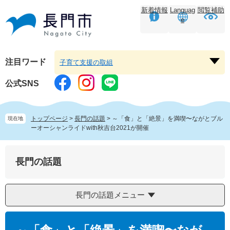
ペ
メ
新着情報
Languag
閲覧補助
ー
ニ
e
ジ
ュ
の
ー
先
を
頭
飛
注目ワード
子育て支援の取組
注
で
ば
目
す。
し
公式SNS
ワ
て
ー
本
ド
文
トップページ
>
長門の話題
>
～「食」と「絶景」を満喫〜ながとブル
現在地
を
へ
ーオーシャンライドwith秋吉台2021が開催
開
く
長門の話題
長門の話題メニュー
本
文