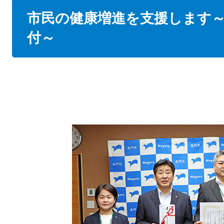
本
市民の健康増進を支援します
文
付～