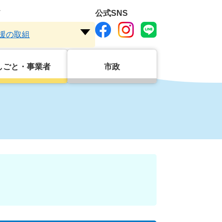
ド
公式SNS
援の取組
注
目
ワ
しごと・事業者
市政
ー
ド
を
開
く