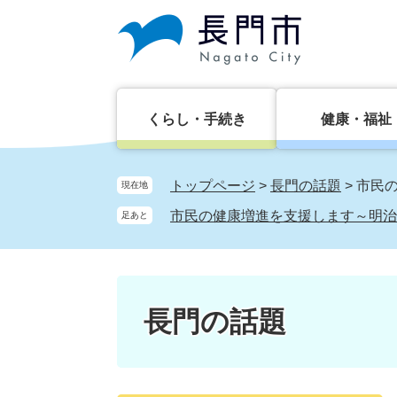
ペ
メ
ー
ニ
ジ
ュ
の
ー
先
を
頭
飛
くらし・手続き
健康・福祉
で
ば
す。
し
て
トップページ
>
長門の話題
>
市民
現在地
本
市民の健康増進を支援します～明治
足あと
文
へ
長門の話題