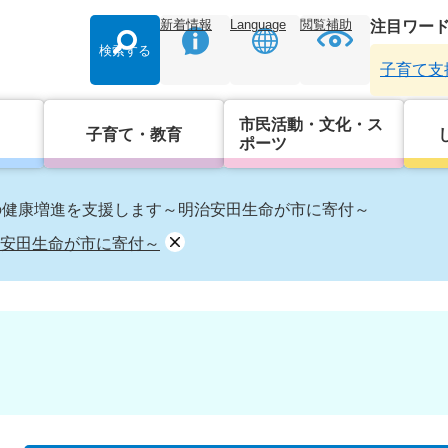
新着情報
Language
閲覧補助
注目ワー
検索する
子育て支
市民活動・文化・ス
子育て・教育
ポーツ
の健康増進を支援します～明治安田生命が市に寄付～
安田生命が市に寄付～