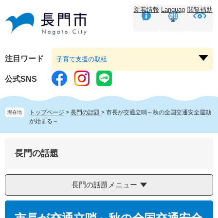
ペ
メ
新着情報
Languag
閲覧補助
ー
ニ
e
ジ
ュ
の
ー
先
を
頭
飛
注目ワード
子育て支援の取組
注
で
ば
目
す。
し
公式SNS
ワ
て
ー
本
ド
文
トップページ
>
長門の話題
>
市長が交通立哨～秋の全国交通安全運動
現在地
を
へ
が始まる～
開
く
長門の話題
長門の話題メニュー
本
文