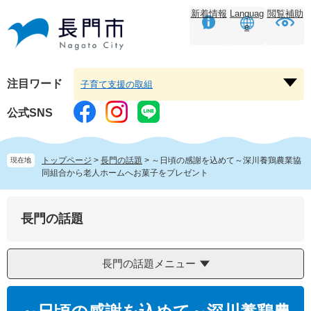
ペ
メ
新着情報
Languag
閲覧補助
ー
ニ
e
ジ
ュ
の
ー
先
を
頭
飛
注目ワード
子育て支援の取組
注
で
ば
目
す。
し
公式SNS
ワ
て
ー
本
ド
文
トップページ
>
長門の話題
>
～日頃の感謝を込めて～深川養鶏農業協
現在地
を
へ
同組合から老人ホームへお菓子をプレゼント
開
く
長門の話題
長門の話題メニュー
本
文