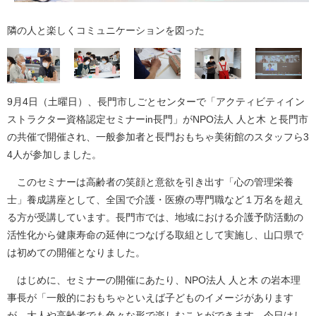
隣の人と楽しくコミュニケーションを図った
9月4日（土曜日）、長門市しごとセンターで「アクティビティイン
ストラクター資格認定セミナーin長門」がNPO法人 人と木 と長門市
の共催で開催され、一般参加者と長門おもちゃ美術館のスタッフら3
4人が参加しました。
このセミナーは高齢者の笑顔と意欲を引き出す「心の管理栄養
士」養成講座として、全国で介護・医療の専門職など１万名を超え
る方が受講しています。長門市では、地域における介護予防活動の
活性化から健康寿命の延伸につなげる取組として実施し、山口県で
は初めての開催となりました。
はじめに、セミナーの開催にあたり、NPO法人 人と木 の岩本理
事長が「一般的におもちゃといえば子どものイメージがあります
が、大人や高齢者でも色々な形で楽しむことができます。今日はし