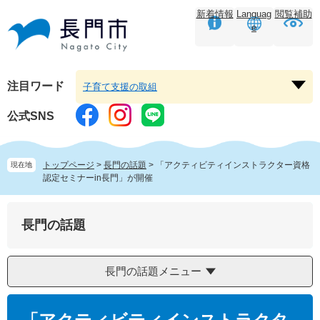
ペ
メ
新着情報
Languag
閲覧補助
ー
ニ
e
ジ
ュ
の
ー
先
を
頭
飛
注目ワード
子育て支援の取組
注
で
ば
目
す。
し
公式SNS
ワ
て
ー
本
ド
文
トップページ
>
長門の話題
>
「アクティビティインストラクター資格
現在地
を
へ
認定セミナーin長門」が開催
開
く
長門の話題
長門の話題メニュー
本
文