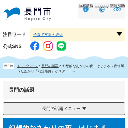
ペ
メ
新着情報
Languag
閲覧補助
ー
ニ
e
ジ
ュ
の
ー
先
を
頭
飛
注目ワード
子育て支援の取組
注
で
ば
目
す。
し
公式SNS
ワ
て
ー
本
ド
文
トップページ
>
長門の話題
>
幻想的なあかりの夜、はじまる～音信川
現在地
を
へ
うたあかり『幻燈輪舞』がスタート～
開
く
長門の話題
長門の話題メニュー
本
文