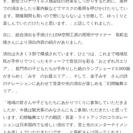
す。新型コロナウイルス感染症の対策をしっかりするために、屋外
での演出をしたり案内板などでマスクの着用を呼びかけたりしてい
ます。開催期間も長いので密にならないよう分散して、ゆっくりと
楽しんでいただけたらと思います。」と話してくれました。
次に、総合演出を手掛けたLEM空間工房の照明デザイナー 長町志
穂さんにより演出内容の紹介がありました。
演出は大きく３部で構成されています。ひとつは、これまで地域住
民が手作りでつくったモティーフで音信川を彩る「おとずれ川エリ
ア」。長門市の子どもたちが手作りした紙のランプシェード3,000個
がきらめく「みすゞのお庭エリア」。そして、金子みすゞさんの詩
のナレーションにあわせて音楽や光の演出が楽しめる「幻燈輪舞エ
リア」。
「地域の皆さんや子どもたちにあかりづくりに参加していただきま
したが、今後は観光客のみなさんにもご参加いただきたいと思って
います。幻燈輪舞エリアの朗読・音楽・ライトアップのコラボレー
ションは日本国内でも珍しい演出です。音と光のエンターテイメン
トを楽しんでいただきたいです。」と長町さんは語ってくれまし