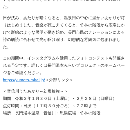
た。
日が沈み、あたりが暗くなると、温泉街の中心に温かいあかりが灯
りはじめました。音楽が聴こえてくると、竹林の階段から広場にか
けて影絵のような照明が動き始め、長門市民のナレーションによる
詩の朗読に合わせて光が駆け躍り、幻想的な雰囲気に包まれまし
た。
この期間中、インスタグラムを活用したフォトコンテストも開催さ
れる予定です。詳しくは長門湯本みらいプロジェクトのホームペー
ジをご確認ください。
https://yumoto-mirai.jp/
＜外部リンク＞
＜音信川うたあかり～幻燈輪舞～＞
期間：令和３年１月３０日（土曜日）～２月２８日（日曜日）
点灯時間：日没（１７時３０分ごろ）～２２時まで
場所：長門湯本温泉 音信川・恩湯広場・竹林の階段