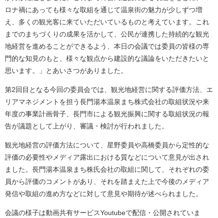
ロナ禍にあっても様々な取組を通じて温泉街の魅力が少しずつ増
え、多くの観光客に来ていただいているものと考えています。これ
までのまちづくりの成果を活かして、公民が連携した持続的な観光
地経営を進めることができるよう、本日の会議では委員の皆様の専
門的な知見のもと、様々な観点から建設的な議論をいただきたいと
思います。」とあいさつがありました。
第2回目となる今回の委員会では、観光地経営に関する評価方法、エ
リアマネジメントを担う長門湯本温泉まち株式会社の取組状況や来
年度の事業計画骨子、長門市による観光振興に関する取組状況の報
告が議題として上がり、審議・検討が行われました。
観光地経営の評価方法について、星野委員や高橋委員から定性的な
評価の必要性やメディア露出における質などについて意見が出され
ました。長門湯本温泉まち株氏会社の取組に関して、それぞれの委
員から評価のコメントがあり、それを踏まえた上で今後のメディア
発信や取組の進め方などに対して意見や期待が述べられました。
会議の様子は動画共有サービスYoutubeで配信・公開されていま