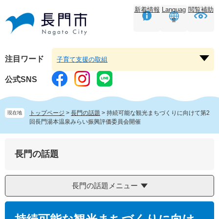
ペ
メ
新着情報
Languag
閲覧補助
ー
ニ
e
ジ
ュ
の
ー
先
を
頭
飛
注目ワード
子育て支援の取組
注
で
ば
目
す。
し
公式SNS
ワ
て
ー
本
ド
文
トップページ
>
長門の話題
>
持続可能な観光まちづくりに向けて第2
現在地
を
へ
回長門湯本温泉みらい振興評価委員会開催
開
く
長門の話題
長門の話題メニュー
本
文