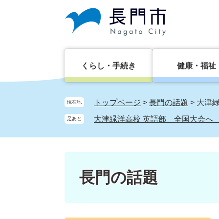
ペ
メ
ー
ニ
ジ
ュ
の
ー
先
を
頭
飛
くらし・手続き
健康・福祉
で
ば
す。
し
て
トップページ
>
長門の話題
>
大津緑
現在地
本
大津緑洋高校 英語部 全国大会へ ～
足あと
文
へ
長門の話題