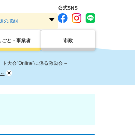
ド
公式SNS
援の取組
注
目
ワ
しごと・事業者
市政
ー
ド
を
会“Online”に係る激励会～
開
会～
く