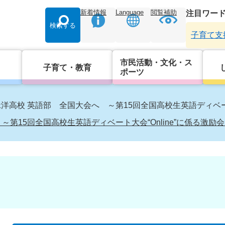
新着情報
Language
閲覧補助
注目ワー
検索する
子育て支
市民活動・文化・ス
子育て・教育
ポーツ
洋高校 英語部 全国大会へ ～第15回全国高校生英語ディベート大
第15回全国高校生英語ディベート大会“Online”に係る激励