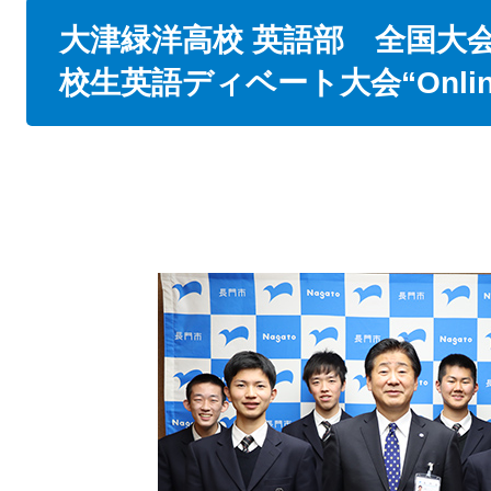
本
大津緑洋高校 英語部 全国大
文
校生英語ディベート大会“Onli