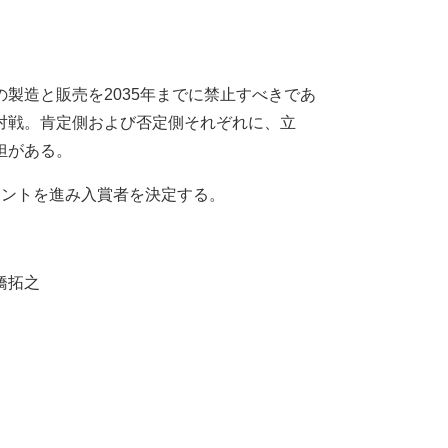
製造と販売を2035年までに禁止すべきであ
対戦。肯定側および否定側それぞれに、立
担がある。
ントを進み入賞者を決定する。
橋拓之