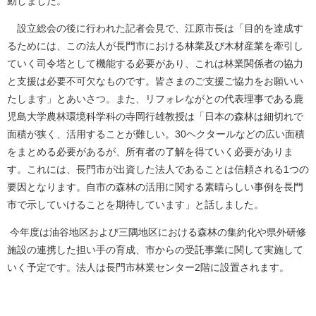
動しました。
設立総会の後に行われた記者会見で、江原市長は「目的を達成す
るためには、この法人が長門市における林業及び木材産業を牽引し
ていく司令塔として機能する必要があり、これは林業関係者の協力
と支援は必要不可欠なものです。皆さまのご支援ご協力をお願いい
たします」とあいさつ。また、リフォレながとの代表理事である鹿
児島大学農林環境科学科の寺岡行雄教授は「日本の森林は細切れで
面積が狭く、活用することが難しい。30ヘクタールなどの広い面積
をまとめる必要がある
が、所有者の了解を得ていく必要がありま
す。これには、長門市が出資した法人であることは信頼される1つの
要因となります。自市の森林の活用に関する素晴らしい事例を長門
市で示していけることを期待しています」と話しました。
今年度は油谷地区および三隅地区における森林の集約化や県外研修
施設の連携した担い手の育成、市からの受託事業に関して実施して
いく予定です。法人は長門市林業センター2階に設置されます。