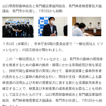
山口県西部森林組合と長門建設業協同組合、長門林産物需要拡大協
議会、長門市が出資し、7月1日から始動
７月1日（水曜日）、市本庁舎5階の委員会室で「一般社団法人 リフ
ォレながと」の設立総会が開かれました。
この「一般社団法人 リフォレながと」は、長門市の森林の環境保
全を推進するための森林の維持・循環にかかる長期経営計画を策定
し、持続可能な森林経営の実現に向けて、森林資源量と森林所有者
の意向をもとに森林の集約化を行い、間伐や主伐・再造林による森
林資源の活用および木材の需要拡大に資する新たな流通販売体系を
確立することで、林業及び木材産業の成長産業化を図ることを目的
として設立されたものです。山口県西部森林組合と長門建設業協同
組合、長門林産物需要拡大協議会、長門市が出資し、7月1日から始