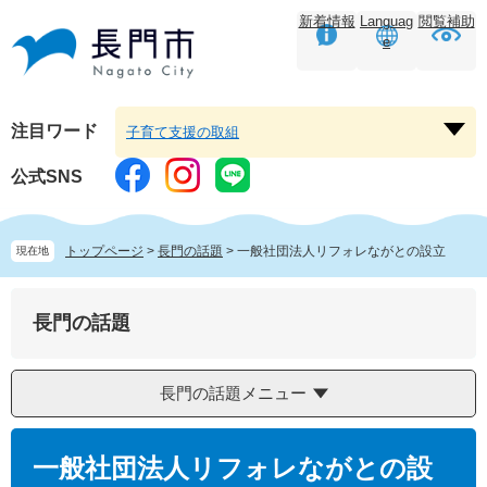
ペ
メ
新着情報
Languag
閲覧補助
ー
ニ
e
ジ
ュ
の
ー
先
を
頭
飛
注目ワード
子育て支援の取組
注
で
ば
目
す。
し
公式SNS
ワ
て
ー
本
ド
文
トップページ
>
長門の話題
>
一般社団法人リフォレながとの設立
現在地
を
へ
開
く
長門の話題
長門の話題メニュー
本
文
一般社団法人リフォレながとの設