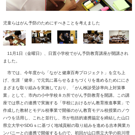
児童らはがん予防のためにすべきことを考えました
11月1日（金曜日）、日置小学校でがん予防教育講座が開講され
ました。
市では、今年度から「ながと健康百寿プロジェクト」を立ち上
げ、生涯「健幸」で元気に暮らせるまちづくりを進めるためににさ
まざまな取り組みを実施しており、「がん検診受診率向上対策事
業」として、市内の小中学校８カ所でがん予防教育を開講。この講
座では県との連携で実施する「学校におけるがん教育推進事業」で
作成した教材とモデル校事業で開催のがん教育モデル校授業のノウ
ハウを活用し、これと並行し、市が包括的連携協定を締結した山口
県立大学やSDGｓに基づく地域貢献の取り組みを進める吉本興業カ
ンパニーとの連携で開催するもので、初回が山口県立大学の前川理