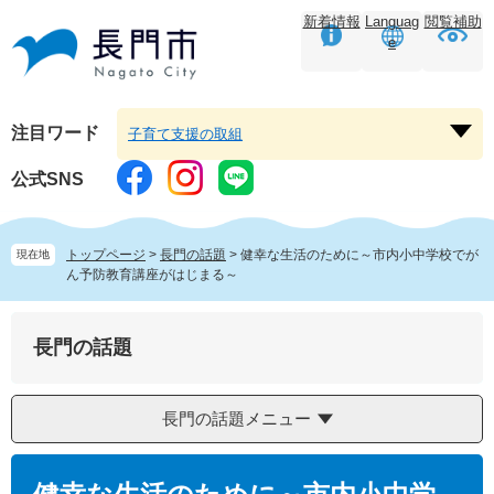
ペ
メ
新着情報
Languag
閲覧補助
ー
ニ
e
ジ
ュ
の
ー
先
を
頭
飛
注目ワード
子育て支援の取組
注
で
ば
目
す。
し
公式SNS
ワ
て
ー
本
ド
文
トップページ
>
長門の話題
>
健幸な生活のために～市内小中学校でが
現在地
を
へ
ん予防教育講座がはじまる～
開
く
長門の話題
長門の話題メニュー
本
文