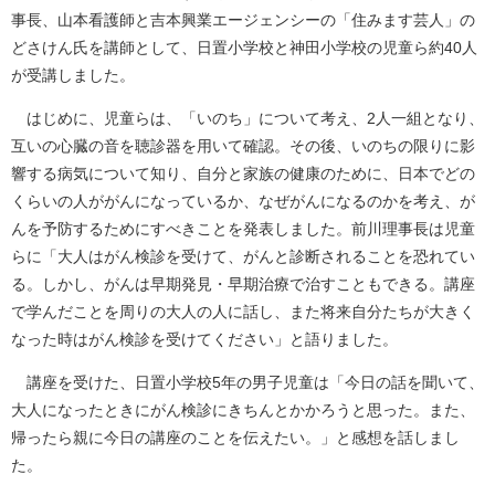
事長、山本看護師と吉本興業エージェンシーの「住みます芸人」の
どさけん氏を講師として、日置小学校と神田小学校の児童ら約40人
が受講しました。
はじめに、児童らは、「いのち」について考え、2人一組となり、
互いの心臓の音を聴診器を用いて確認。その後、いのちの限りに影
響する病気について知り、自分と家族の健康のために、日本でどの
くらいの人ががんになっているか、なぜがんになるのかを考え、が
んを予防するためにすべきことを発表しました。前川理事長は児童
らに「大人はがん検診を受けて、がんと診断されることを恐れてい
る。しかし、がんは早期発見・早期治療で治すこともできる。講座
で学んだことを周りの大人の人に話し、また将来自分たちが大きく
なった時はがん検診を受けてください」と語りました。
講座を受けた、日置小学校5年の男子児童は「今日の話を聞いて、
大人になったときにがん検診にきちんとかかろうと思った。また、
帰ったら親に今日の講座のことを伝えたい。」と感想を話しまし
た。