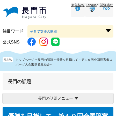
ペ
メ
新着情報
Languag
閲覧補助
ー
ニ
e
ジ
ュ
の
ー
先
を
頭
飛
注目ワード
子育て支援の取組
注
で
ば
目
す。
し
公式SNS
ワ
て
ー
本
ド
文
トップページ
>
長門の話題
>
優勝を目指して～第１９回全国障害者ス
現在地
を
へ
ポーツ大会出場者激励会～
開
く
長門の話題
長門の話題メニュー
本
文